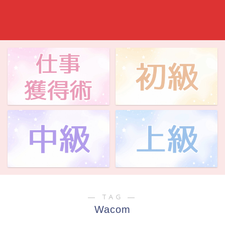
― TAG ―
Wacom