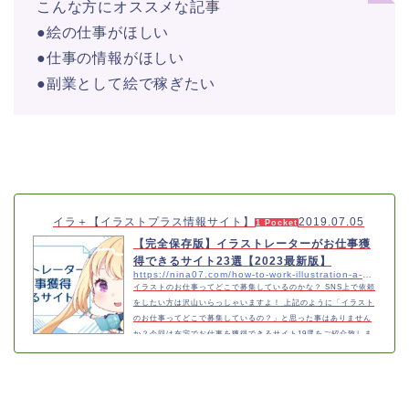
こんな方にオススメな記事
●絵の仕事がほしい
●仕事の情報がほしい
●副業として絵で稼ぎたい
イラ＋【イラストプラス情報サイト】
2019.07.05
1 Pocket
【完全保存版】イラストレーターがお仕事獲
得できるサイト23選【2023最新版】
https://nina07.com/how-to-work-illustration-a-blog-2
イラストのお仕事ってどこで募集しているのかな？ SNS上で依頼
をしたい方は沢山いらっしゃいますよ！ 上記のように「イラスト
のお仕事ってどこで募集しているの？」と思った事はありません
か？今回は在宅でお仕事を獲得できるサイト19選をご紹介致しま
す。また今回紹介するサイトはすべて無料で利用する事ができま
す。募集しているのは分かったけど、どれから始めたらいいか分
からない サイトの特徴も解説していくので、一緒に見てみましょ
う！また、実際に使ってみた感想も載せていきますので、分かり