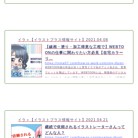
すぐに収入が入る訳ではありません。最初は中々収入が入りませ
んが、今のうちから始めると将来の貯蓄にもなります。さっそく
どんなサービスがあるのかご説明いたします。こんな方にオスス
メな記事ですストック収入に興味がある副業にしたい新しい事に
挑戦したいイラストを描くのが好きイ…
イラ＋【イラストプラス情報サイト】
2021.04.08
【線画・塗り・加工得意な工程で】WEBTO
ONの仕事に関わりたい方必見【在宅カラー
リ…
https://nina07.com/how-to-work-coloring-illustrator-a-blog
WEBTOON発の作品が次々と実写ドラマ化やアニメ化され、世界
でヒットを飛ばしています。WEBTOONとは、韓国発のデジタル
マンガになり、スマホ閲覧に適した縦長式でフルカラーが特徴で
す。国内WEBTOONも増えてきており、様々な企業がWEBTOO
N作家を募集しているのを見かけます。今回の記事ではWEBTOO
Nに関連する事と、カラーリング作家を募集・求人を出している
企業さんをまとめています。こんな方にオススメな記事・WEBT
OONに興味がある・得意な工程で関わりたい・どういう仕事なの
か気になるWEBTOONとはタテヨミ漫画皆さんはWEBTOONの
漫…
イラ＋【イラストプラス情報サイト】
2021.04.21
継続で依頼されるイラストレーターさんって
どんな人？
https://nina07.com/how-to-continuation-illustrator-a-blog