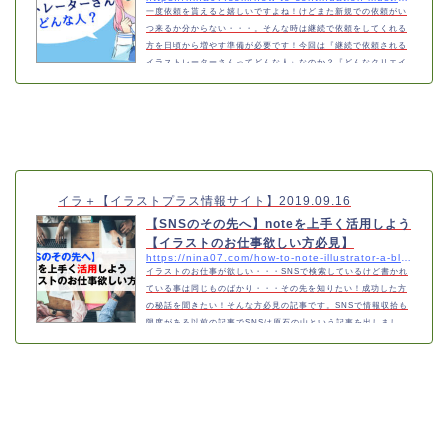
一度依頼を貰えると嬉しいですよね！けどまた新規での依頼がい
つ来るか分からない・・・。そんな時は継続で依頼をしてくれる
方を日頃から増やす準備が必要です！今回は『継続で依頼される
イラストレーターさんってどんな人』なのか？『どんなクリエイ
ターが好かれる』のか？についてお話ししちゃいます！こんな方
にオススメ！・継続してお仕事が欲しい・イラストのお仕事が欲
しい・内容が気になるこれは気になる！最初のお仕事の貰い方に
関しては下の記事を一緒にご覧下さい。継続で依頼されるイラス
トレーターは「信頼」できる人クラ…
イラ＋【イラストプラス情報サイト】
2019.09.16
【SNSのその先へ】noteを上手く活用しよう
【イラストのお仕事欲しい方必見】
https://nina07.com/how-to-note-illustrator-a-blog
イラストのお仕事が欲しい・・・SNSで検索しているけど書かれ
ている事は同じものばかり・・・その先を知りたい！成功した方
の秘話を聞きたい！そんな方必見の記事です。SNSで情報収拾も
限度がある以前の記事でSNSは原石の山という記事を出しまし
た。https://nina07.com/how-to-information-illustrator-a-blog/
確かにSNSでもお仕事を貰えるチャンスはあります。けれど情報
収拾を集めるだけでも一苦労・・・・沢山検索しても同じような
内容ばかり・・・そんな時こそnoteです！noteとはユーザーとク
リエイターを繋ぐウェブサービスnoteに…