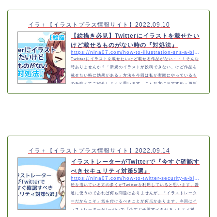
イラ＋【イラストプラス情報サイト】
2022.09.10
【絵描き必見】Twitterにイラストを載せたい
けど載せるものがない時の『対処法』
https://nina07.com/how-to-illustration-sns-a-blog
Twitterにイラストを載せたいけど載せる作品がない・・！そんな
時ありませんか？「新規のイラストが投稿できない、けど作品を
載せたい時に効果がある」方法を今回は私が実際にやっているも
のを交えてご紹介しようと思います。こんな方におすすめ・更新
を止めたくない・投稿する作品がない・フォロワーを増やした
い・ファンを増やしたい対処法①過去絵を投稿する過去絵を投稿
する載せる作品がない時は過去絵を投稿するのが簡単で便利で
す。「一度載せたしもう一回載せるのは…」と思う方は、文章を
変えて投稿するのもおすすめです。また、…
イラ＋【イラストプラス情報サイト】
2022.09.14
イラストレーターがTwitterで『今すぐ確認す
べきセキュリティ対策5選』
https://nina07.com/how-to-twitter-security-a-blog
絵を描いている方の多くがTwitterを利用していると思います。普
通に使うのであれば何も問題はありませんが、「イラストレータ
ーだからこそ」気を付けるべきことが何点かあります。今回はイ
ラストレーターがTwitterで『今すぐ確認すべきセキュリティ対