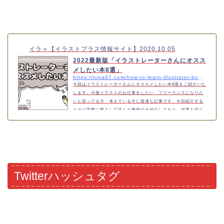
い●イラストレーターのビジネス知識が知りたい●イラストでお仕
事をしたいフリーランス関連のオススメ本世界一やさしいフリー
ランスの教科書1年生イラストレータ…
イラ＋【イラストプラス情報サイト】
2020.10.05
2022最新版「イラストレーターさんにオスス
メしたい本8選」
https://nina07.com/how-to-learn-illustrator-book-3
今回はイラストレーターさんにオススメしたい本8選をご紹介いた
します。今後イラストのお仕事をしたい、フリーランスになりた
いと思ってる方・考えている方に最適な記事です。今回紹介する
ものは実際に購入して読んだ書籍のみ紹介しており、何度も繰り
返し読んで学びたいと思った8冊を紹介します。こんな方にオスス
メ●フリーランスとしてお仕事をしたい●フリーランスに興味があ
る●イラストレーターとして活躍したい●イラストレーターのビジ
ネス知識が知りたい●イラストでお仕事をしたいフリーランス関
連のオススメ本世界一やさしいフリ…
Twitterハッシュタグ