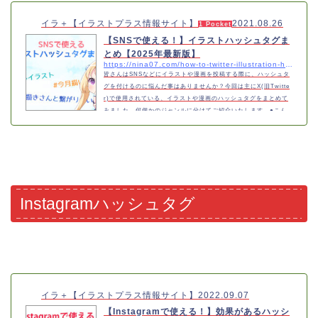
イラ＋【イラストプラス情報サイト】
2021.08.26
1 Pocket
【SNSで使える！】イラストハッシュタグま
とめ【2025年最新版】
https://nina07.com/how-to-twitter-illustration-hashtag-a-blog
皆さんはSNSなどにイラストや漫画を投稿する際に、ハッシュタ
グを付けるのに悩んだ事はありませんか？今回は主にX(旧Twitte
r)で使用されている、イラストや漫画のハッシュタグをまとめて
みました。何個かのジャンルに分けてご紹介いたします。●こん
な方にオススメ・X(旧Twitter)で使われているハッシュタグが知
りたい・イラストにハッシュタグを付けたい・マンガにハッシュ
タグを付けたい・どんなハッシュタグがあるか気になる・フォロ
ワー数を伸ばしたいハッシュタグありとなしの投稿だと反応がか
なり変動しますので、可能であれば作…
Instagramハッシュタグ
イラ＋【イラストプラス情報サイト】
2022.09.07
【Instagramで使える！】効果があるハッシ