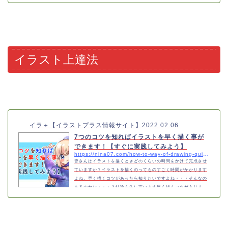
策』をまとめました。皆さんのアカウントが大丈夫なのか是非チ
ェックしてみてください。2段階認証乗っ取りからアカウントを守
るTwitterの2段階認証を皆さんはされていますか？「なんかめん
どくさそう」「後ででいいや」と思った方・・・。今すぐに2段階
認証をオススメします。なぜ2段階…
イラスト上達法
イラ＋【イラストプラス情報サイト】
2022.02.06
7つのコツを知ればイラストを早く描く事が
できます！【すぐに実践してみよう】
https://nina07.com/how-to-way-of-drawing-quickly-a-blog
皆さんはイラストを描くときどのくらいの時間をかけて完成させ
ていますか？イラストを描くのってものすごく時間がかかります
よね。早く描くコツがあったら知りたいですよね・・・そんなの
あるのかな・・・？結論を先に言います早く描くコツがありま
す！7つのコツを知ればイラストを早く描くことが出来るんです。
では早速7つのコツについてご紹介致します！こんな方にオススメ
です●早く描くコツを知りたい●イラストを早く描けるようになり
たい●絵のクオリティを上げたい●早く描けるようになりたいイラ