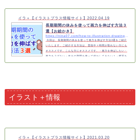
ストを早く描くコツ【前準備】絵を…
イラ＋【イラストプラス情報サイト】
2022.04.19
長期期間の休みを使って画力を伸ばす方法３
選【お絵かき】
https://nina07.com/how-to-illustration-drawing-ability-a-blog
今回は、長期期間の休みを使って画力を伸ばす方法3選をご紹介
いたします。ご紹介する方法は、普段中々時間が取れない方にも
オススメです。こんな方にオススメです。・画力を伸ばしたい・
画力を上げたい・休みの期間を使って何かしてみたい１・模写を
する観察しながら模写をしてみる模写はすぐに取り組む事ができ
るので、オススメの練習方法です。好きなイラストレーターさん
や作品など、興味のある作品を真似して描いてみる事で、描き方
や観察する力が伸びると思います。２・クロッキー練習をする人
体の描き方の練習に最適最初にイラ…
イラスト＋情報
イラ＋【イラストプラス情報サイト】
2021.03.20