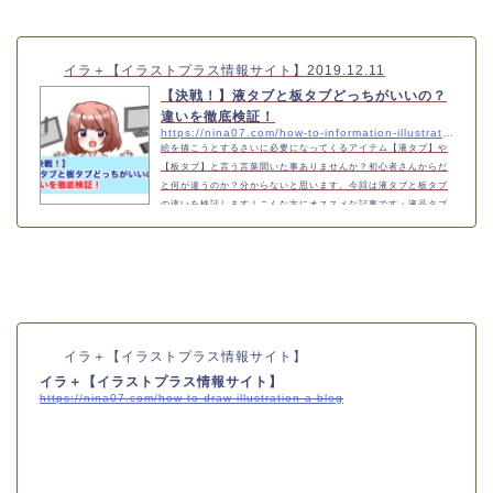
『お絵かきソフト使いたい』方にもおすすめな記事です。https://
nina07.com/how-to-drawing-software-clip-…
イラ＋【イラストプラス情報サイト】
2019.12.11
【決戦！】液タブと板タブどっちがいいの？
違いを徹底検証！
https://nina07.com/how-to-information-illustration-tablet-a-blog
絵を描こうとするさいに必要になってくるアイテム【液タブ】や
【板タブ】と言う言葉聞いた事ありませんか？初心者さんからだ
と何が違うのか？分からないと思います。今回は液タブと板タブ
の違いを検証します！こんな方にオススメな記事です・液晶タブ
レットが気になる方・板タブレットが気になる方・液タブと板タ
ブどちらがいいか気になる方・デジタルでイラストを描きたい方
板タブと液タブ何が違うか気になるな〜 ペンタブレット（板タ
ブ）とはパソコン等の液晶画面を見ながら絵を描く事です板タブ
のいい所は安価なので、手が出しや…
イラ＋【イラストプラス情報サイト】
イラ＋【イラストプラス情報サイト】
https://nina07.com/how-to-draw-illustration-a-blog