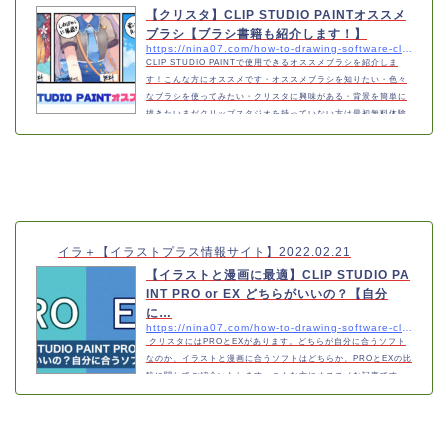
【クリスタ】CLIP STUDIO PAINTオススメ
ブラシ【ブラシ書籍も紹介します！】
https://nina07.com/how-to-drawing-software-clip-studio-paint-brush-a-blog-2
CLIP STUDIO PAINTで使用できるオススメブラシを紹介しま
す！こんな方にオススメです・オススメブラシを知りたい・色々
なブラシを使ってみたい・クリスタに興味がある・背景を簡単に
描きたいまだクリップスタジオを持っていない方は最初無料体験
でさわる事ができるので、登録してダウンロードしましょう！マ
ンガ制作ソフトの最高峰【CLIP STUDIO PAINT EX】クリスタ
関連の他オススメ記事https://nina07.com/how-to-drawing-softw
are-clip-studio-paint-a-blog-2/クリスタのオススメブラシを紹
介しますTwitterの方にまとめ画像を載せて…
イラ＋【イラストプラス情報サイト】
2022.02.21
【イラストと漫画に最適】CLIP STUDIO PA
INT PRO or EX どちらがいいの？【自分
に…
https://nina07.com/how-to-drawing-software-clip-studio-paint-a-blog
クリスタにはPROとEXがあります。どちらが自分に合うソフト
なのか、イラストと漫画に合うソフトはどちらか、PROとEXの比
較に関してご紹介いたします。こんな方にオススメな記事です●
クリスタで絵を描きたい●PROとEXの違いを知りたい●クリスタ
を使いたい 今回はPROとEXの比較記事が中心となりますので基
本の情報やデジタルで描くならクリスタが良い点に関しての紹介
は下記の記事を一緒にご覧ください。『初めてデジタルで描く』