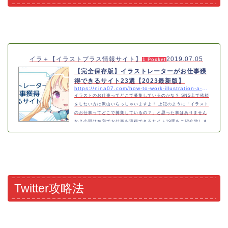
イラ＋【イラストプラス情報サイト】
2019.07.05
1 Pocket
【完全保存版】イラストレーターがお仕事獲
得できるサイト23選【2023最新版】
https://nina07.com/how-to-work-illustration-a-blog-2
イラストのお仕事ってどこで募集しているのかな？ SNS上で依頼
をしたい方は沢山いらっしゃいますよ！ 上記のように「イラスト
のお仕事ってどこで募集しているの？」と思った事はありません
か？今回は在宅でお仕事を獲得できるサイト19選をご紹介致しま
す。また今回紹介するサイトはすべて無料で利用する事ができま
す。募集しているのは分かったけど、どれから始めたらいいか分
からない サイトの特徴も解説していくので、一緒に見てみましょ
う！また、実際に使ってみた感想も載せていきますので、分かり
やすくなっていると思います…
Twitter攻略法