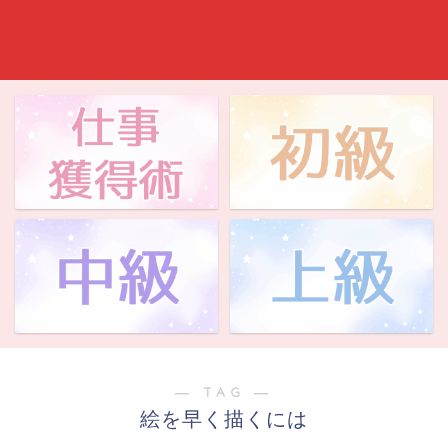
― TAG ―
絵を早く描くには